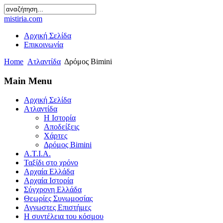
mistiria.com
Αρχική Σελίδα
Επικοινωνία
Home
Ατλαντίδα
Δρόμος Bimini
Main Menu
Αρχική Σελίδα
Ατλαντίδα
Η Ιστορία
Αποδείξεις
Χάρτες
Δρόμος Bimini
Α.Τ.Ι.Α.
Ταξίδι στο χρόνο
Αρχαία Ελλάδα
Αρχαία Ιστορία
Σύγχρονη Ελλάδα
Θεωρίες Συνωμοσίας
Αγνωστες Επιστήμες
Η συντέλεια του κόσμου